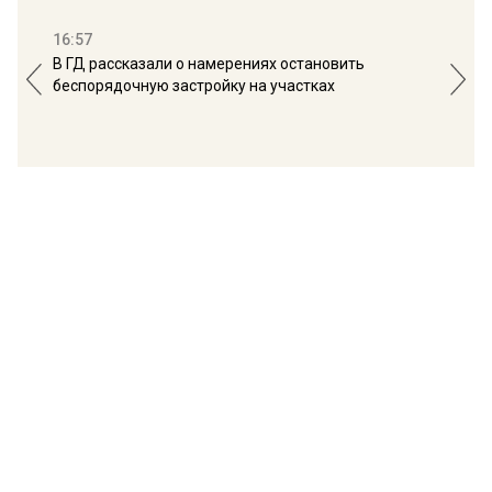
16:57
13:
В ГД рассказали о намерениях остановить
Соб
беспорядочную застройку на участках
пол