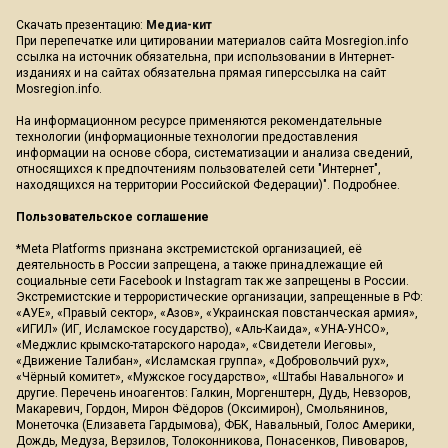
Скачать презентацию:
Медиа-кит
При перепечатке или цитировании материалов сайта Mosregion.info
ссылка на источник обязательна, при использовании в Интернет-
изданиях и на сайтах обязательна прямая гиперссылка на сайт
Mosregion.info.
На информационном ресурсе применяются рекомендательные
технологии (информационные технологии предоставления
информации на основе сбора, систематизации и анализа сведений,
относящихся к предпочтениям пользователей сети "Интернет",
находящихся на территории Российской Федерации)".
Подробнее
.
Пользовательское соглашение
*Meta Platforms признана экстремистской организацией, её
деятельность в России запрещена, а также принадлежащие ей
социальные сети Facebook и Instagram так же запрещены в России.
Экстремистские и террористические организации, запрещенные в РФ:
«АУЕ», «Правый сектор», «Азов», «Украинская повстанческая армия»,
«ИГИЛ» (ИГ, Исламское государство), «Аль-Каида», «УНА-УНСО»,
«Меджлис крымско-татарского народа», «Свидетели Иеговы»,
«Движение Талибан», «Исламская группа», «Добровольчий рух»,
«Чёрный комитет», «Мужское государство», «Штабы Навального» и
другие. Перечень иноагентов: Галкин, Моргенштерн, Дудь, Невзоров,
Макаревич, Гордон, Мирон Фёдоров (Оксимирон), Смольянинов,
Монеточка (Елизавета Гардымова), ФБК, Навальный, Голос Америки,
Дождь, Медуза, Верзилов, Толоконникова, Понасенков, Пивоваров,