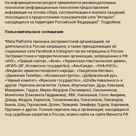
На информационном ресурсе применяются рекомендательные
технологии (информационные технологии предоставления
информации на основе сбора, систематизации и анализа сведений,
относящихся к предпочтениям пользователей сети "Интернет",
находящихся на территории Российской Федерации)".
Подробнее
.
Пользовательское соглашение
*Meta Platforms признана экстремистской организацией, её
деятельность в России запрещена, а также принадлежащие ей
социальные сети Facebook и Instagram так же запрещены в России.
Экстремистские и террористические организации, запрещенные в РФ:
«АУЕ», «Правый сектор», «Азов», «Украинская повстанческая армия»,
«ИГИЛ» (ИГ, Исламское государство), «Аль-Каида», «УНА-УНСО»,
«Меджлис крымско-татарского народа», «Свидетели Иеговы»,
«Движение Талибан», «Исламская группа», «Добровольчий рух»,
«Чёрный комитет», «Мужское государство», «Штабы Навального» и
другие. Перечень иноагентов: Галкин, Моргенштерн, Дудь, Невзоров,
Макаревич, Гордон, Мирон Фёдоров (Оксимирон), Смольянинов,
Монеточка (Елизавета Гардымова), ФБК, Навальный, Голос Америки,
Дождь, Медуза, Верзилов, Толоконникова, Понасенков, Пивоваров,
Быков, Шац, Глуховский, Долин, Троицкий, Земфира, Гудков, Варламов,
Прусикин и другие. Полный перечень лиц и организаций, находящихся
под судебным запретом в России, можно найти на сайте Минюста РФ.