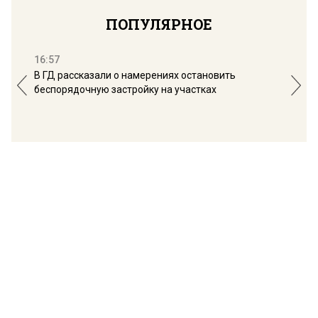
ПОПУЛЯРНОЕ
16:57
13:
В ГД рассказали о намерениях остановить
Соб
беспорядочную застройку на участках
пол