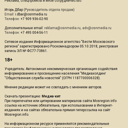
Реклама, спецпроекты и иное сотрудничество:
Игорь Дбар
(Руководитель отдела продаж)
Email:
i.dbar@osnmedia.ru
Телефон:
+7 909 936-02-90
Дополнительные email:
reklama@osnmedia.ru
,
adv@osnmedia.ru
Телефон:
+7 495 004-56-11
Сетевое издание Информационное агентство "Вести Московского
региона" зарегистрировано Роскомнадзором 05.10.2018, реестровая
запись ЭЛ № ФС77-73861.
18+
Учредитель: Автономная некоммерческая организация содействия
информированию и просвещению населения "Медиахолдинг
"Общественная служба новостей" (ОГРН 1187700006328).
Мнение редакции может не совпадать с мнением авторов.
Скачать презентацию:
Медиа-кит
При перепечатке или цитировании материалов сайта Mosregion.info
ссылка на источник обязательна, при использовании в Интернет-
изданиях и на сайтах обязательна прямая гиперссылка на сайт
Mosregion.info.
На информационном ресурсе применяются рекомендательные