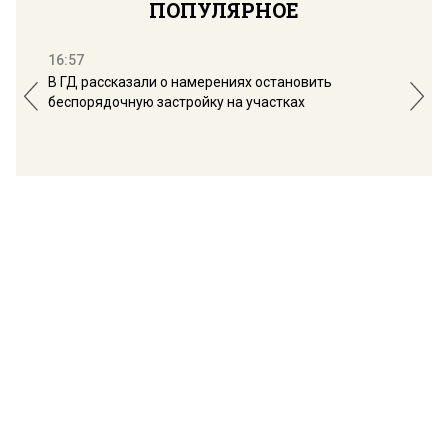
ПОПУЛЯРНОЕ
16:57
13:
В ГД рассказали о намерениях остановить
Соб
беспорядочную застройку на участках
пол