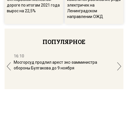
дороге по итогам 2021 года
электричек на
вырос на 22,5%
Ленинградском
направлении ОЖД
ПОПУЛЯРНОЕ
16:10
13:
Мосгорсуд продлил арест экс-замминистра
Дим
обороны Булгакова до 9 ноября