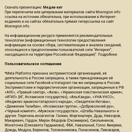
Скачать презентацию:
Медиа-кит
При перепечатке или цитировании материалов сайта Mosregion.info
ссылка на источник обязательна, при использовании в Интернет-
изданиях и на сайтах обязательна прямая гиперссылка на сайт
Mosregion.info.
На информационном ресурсе применяются рекомендательные
технологии (информационные технологии предоставления
информации на основе сбора, систематизации и анализа сведений,
относящихся к предпочтениям пользователей сети "Интернет",
находящихся на территории Российской Федерации)".
Подробнее
.
Пользовательское соглашение
*Meta Platforms признана экстремистской организацией, её
деятельность в России запрещена, а также принадлежащие ей
социальные сети Facebook и Instagram так же запрещены в России.
Экстремистские и террористические организации, запрещенные в РФ:
«АУЕ», «Правый сектор», «Азов», «Украинская повстанческая армия»,
«ИГИЛ» (ИГ, Исламское государство), «Аль-Каида», «УНА-УНСО»,
«Меджлис крымско-татарского народа», «Свидетели Иеговы»,
«Движение Талибан», «Исламская группа», «Добровольчий рух»,
«Чёрный комитет», «Мужское государство», «Штабы Навального» и
другие. Перечень иноагентов: Галкин, Моргенштерн, Дудь, Невзоров,
Макаревич, Гордон, Мирон Фёдоров (Оксимирон), Смольянинов,
Монеточка (Елизавета Гардымова), ФБК, Навальный, Голос Америки,
Дождь, Медуза, Верзилов, Толоконникова, Понасенков, Пивоваров,