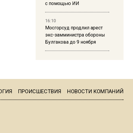
с помощью ИИ
16:10
Мосгорсуд продлил арест
экс-замминистра обороны
Булгакова до 9 ноября
13:50
Дима Билан ответил на
критику концерта в Москве
ОГИЯ
ПРОИСШЕСТВИЯ
НОВОСТИ КОМПАНИЙ
16:19
Москву и область накрыла
гроза с ливнем и ветром
16:58
В Москве 2 августа