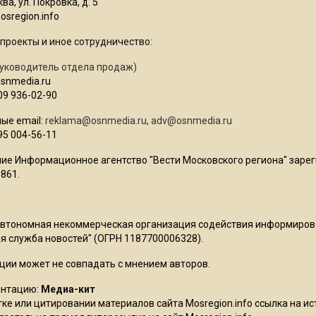
ва, ул. Покровка, д. 5
sregion.info
проекты и иное сотрудничество:
уководитель отдела продаж)
osnmedia.ru
09 936-02-90
ые email:
reklama@osnmedia.ru
,
adv@osnmedia.ru
95 004-56-11
ие Информационное агентство "Вести Московского региона" зарег
861.
Автономная некоммерческая организация содействия информиро
 служба новостей" (ОГРН 1187700006328).
ции может не совпадать с мнением авторов.
ентацию:
Медиа-кит
ке или цитировании материалов сайта Mosregion.info ссылка на и