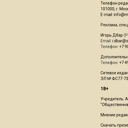
Телефон редак
101000, г. Моск
E-mail:
info@mo
Реклама, спец
Игорь Дбар
(Р
Email:
i.dbar@
Телефон:
+7 9
Дополнительн
Телефон:
+7 4
Сетевое издан
ЭЛ № ФС77-73
18+
Учредитель: 
"Общественная
Мнение редак
Скачать през