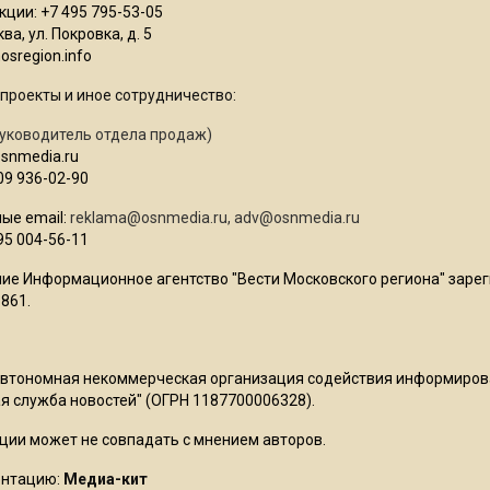
ции: +7 495 795-53-05
ва, ул. Покровка, д. 5
sregion.info
проекты и иное сотрудничество:
уководитель отдела продаж)
osnmedia.ru
09 936-02-90
ые email:
reklama@osnmedia.ru
,
adv@osnmedia.ru
95 004-56-11
ие Информационное агентство "Вести Московского региона" зарег
861.
Автономная некоммерческая организация содействия информиро
 служба новостей" (ОГРН 1187700006328).
ции может не совпадать с мнением авторов.
ентацию:
Медиа-кит