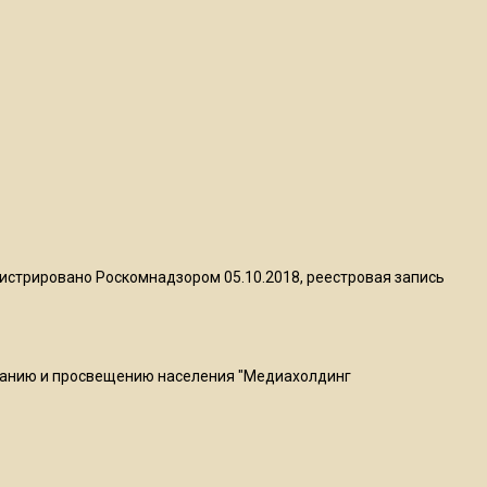
20:56
Сотрудники хлебозавода в
Балашихе массово
увольняются из-за жары в
цехах
22:07
Резкое похолодание с
грозами придет в
Подмосковье 21 июля
истрировано Роскомнадзором 05.10.2018, реестровая запись
18:05
Юрист Машаров объяснил,
как МРОТ влияет на
ванию и просвещению населения "Медиахолдинг
будущие пенсии
17:12