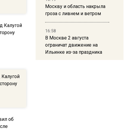
Москву и область накрыла
гроза с ливнем и ветром
16:58
В Москве 2 августа
ограничат движение на
Ильинке из-за праздника
15:33
д Калугой
Россиянам объяснили,
 сторону
можно ли пользоваться
Telegram после обвинений
против Дурова
22:24
На Москву обрушится до 17
литров дождя на