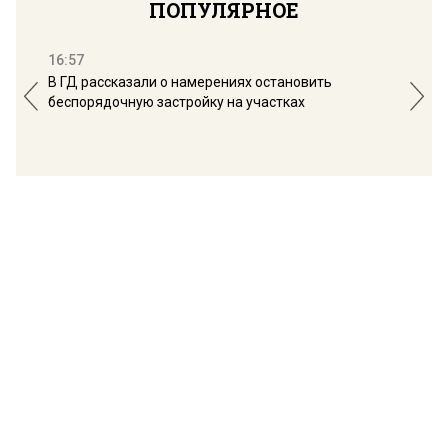
ПОПУЛЯРНОЕ
16:57
13:
В ГД рассказали о намерениях остановить
Соб
беспорядочную застройку на участках
пол