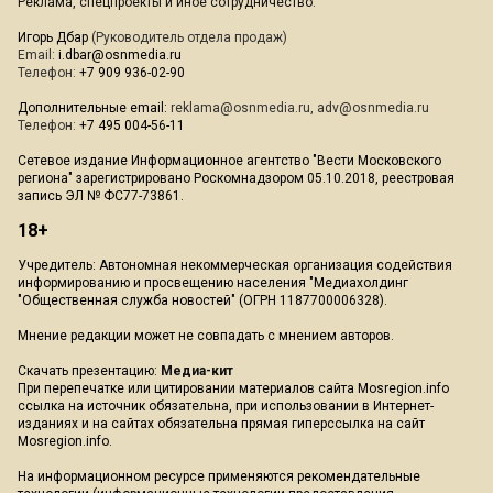
Реклама, спецпроекты и иное сотрудничество:
Игорь Дбар
(Руководитель отдела продаж)
Email:
i.dbar@osnmedia.ru
Телефон:
+7 909 936-02-90
Дополнительные email:
reklama@osnmedia.ru
,
adv@osnmedia.ru
Телефон:
+7 495 004-56-11
Сетевое издание Информационное агентство "Вести Московского
региона" зарегистрировано Роскомнадзором 05.10.2018, реестровая
запись ЭЛ № ФС77-73861.
18+
Учредитель: Автономная некоммерческая организация содействия
информированию и просвещению населения "Медиахолдинг
"Общественная служба новостей" (ОГРН 1187700006328).
Мнение редакции может не совпадать с мнением авторов.
Скачать презентацию:
Медиа-кит
При перепечатке или цитировании материалов сайта Mosregion.info
ссылка на источник обязательна, при использовании в Интернет-
изданиях и на сайтах обязательна прямая гиперссылка на сайт
Mosregion.info.
На информационном ресурсе применяются рекомендательные