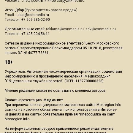
Реклама, спецпроекты и иное сотрудничество:
Игорь Дбар
(Руководитель отдела продаж)
Email:
i.dbar@osnmedia.ru
Телефон:
+7 909 936-02-90
Дополнительные email:
reklama@osnmedia.ru
,
adv@osnmedia.ru
Телефон:
+7 495 004-56-11
Сетевое издание Информационное агентство "Вести Московского
региона" зарегистрировано Роскомнадзором 05.10.2018, реестровая
запись ЭЛ № ФС77-73861.
18+
Учредитель: Автономная некоммерческая организация содействия
информированию и просвещению населения "Медиахолдинг
"Общественная служба новостей" (ОГРН 1187700006328).
Мнение редакции может не совпадать с мнением авторов.
Скачать презентацию:
Медиа-кит
При перепечатке или цитировании материалов сайта Mosregion.info
ссылка на источник обязательна, при использовании в Интернет-
изданиях и на сайтах обязательна прямая гиперссылка на сайт
Mosregion.info.
На информационном ресурсе применяются рекомендательные