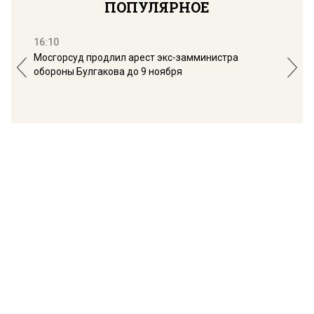
ПОПУЛЯРНОЕ
16:10
13:
Мосгорсуд продлил арест экс-замминистра
Дим
обороны Булгакова до 9 ноября