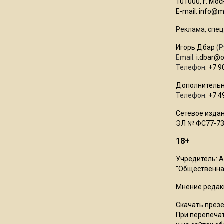
101000, г. Моск
E-mail:
info@mo
Реклама, спец
Игорь Дбар
(Р
Email:
i.dbar@
Телефон:
+7 9
Дополнительн
Телефон:
+7 4
Сетевое издан
ЭЛ № ФС77-73
18+
Учредитель: 
"Общественная
Мнение редак
Скачать през
При перепечат