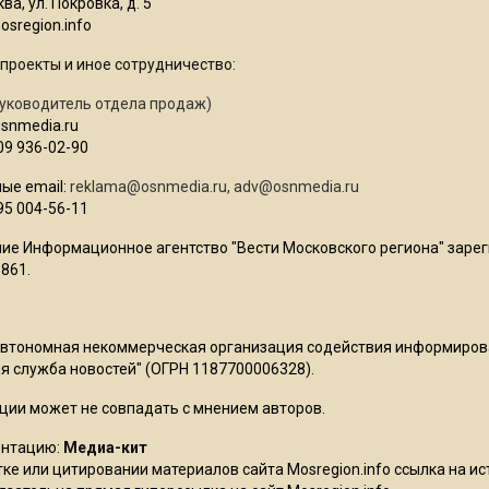
ва, ул. Покровка, д. 5
sregion.info
проекты и иное сотрудничество:
уководитель отдела продаж)
osnmedia.ru
09 936-02-90
ые email:
reklama@osnmedia.ru
,
adv@osnmedia.ru
95 004-56-11
ие Информационное агентство "Вести Московского региона" зарег
861.
Автономная некоммерческая организация содействия информиро
 служба новостей" (ОГРН 1187700006328).
ции может не совпадать с мнением авторов.
ентацию:
Медиа-кит
ке или цитировании материалов сайта Mosregion.info ссылка на и