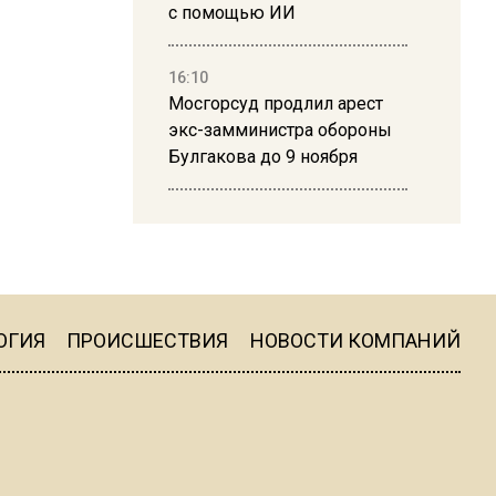
с помощью ИИ
16:10
Мосгорсуд продлил арест
экс-замминистра обороны
Булгакова до 9 ноября
13:50
Дима Билан ответил на
критику концерта в Москве
ОГИЯ
ПРОИСШЕСТВИЯ
НОВОСТИ КОМПАНИЙ
16:19
Москву и область накрыла
гроза с ливнем и ветром
16:58
В Москве 2 августа