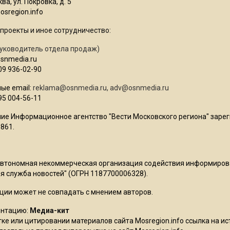
ва, ул. Покровка, д. 5
sregion.info
проекты и иное сотрудничество:
уководитель отдела продаж)
osnmedia.ru
09 936-02-90
ые email:
reklama@osnmedia.ru
,
adv@osnmedia.ru
95 004-56-11
ие Информационное агентство "Вести Московского региона" зарег
861.
Автономная некоммерческая организация содействия информиро
 служба новостей" (ОГРН 1187700006328).
ции может не совпадать с мнением авторов.
ентацию:
Медиа-кит
ке или цитировании материалов сайта Mosregion.info ссылка на и