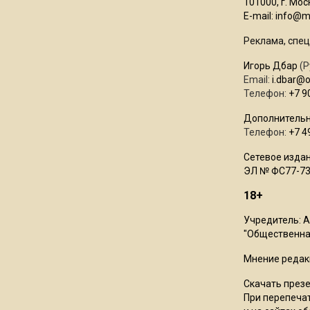
101000, г. Моск
E-mail:
info@mo
Реклама, спец
Игорь Дбар
(Р
Email:
i.dbar@
Телефон:
+7 9
Дополнительн
Телефон:
+7 4
Сетевое издан
ЭЛ № ФС77-73
18+
Учредитель: 
"Общественная
Мнение редак
Скачать през
При перепечат