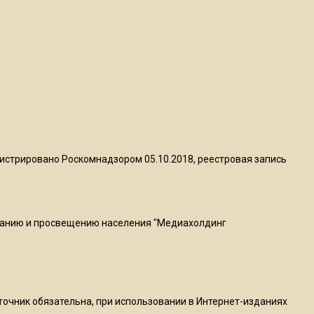
квадратный метр
13:50
Опубликовано видео с
Коломенского хлебозавода:
пиццы валяются на полу
16:53
Роман Терюшков назвал
истрировано Роскомнадзором 05.10.2018, реестровая запись
причину банкротства
«Химок»
ванию и просвещению населения "Медиахолдинг
13:27
В Подмосковье прекратили
гражданство 88 человек и
аннулировали 2600 ВНЖ
сточник обязательна, при использовании в Интернет-изданиях