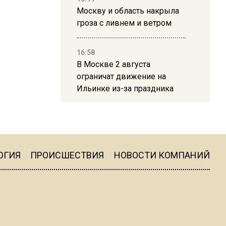
Москву и область накрыла
гроза с ливнем и ветром
16:58
В Москве 2 августа
ограничат движение на
Ильинке из-за праздника
15:33
Россиянам объяснили,
можно ли пользоваться
Telegram после обвинений
ОГИЯ
ПРОИСШЕСТВИЯ
НОВОСТИ КОМПАНИЙ
против Дурова
22:24
На Москву обрушится до 17
литров дождя на