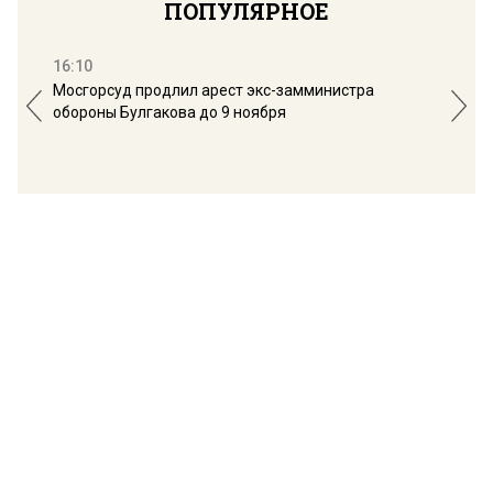
ПОПУЛЯРНОЕ
16:10
13:
Мосгорсуд продлил арест экс-замминистра
Дим
обороны Булгакова до 9 ноября