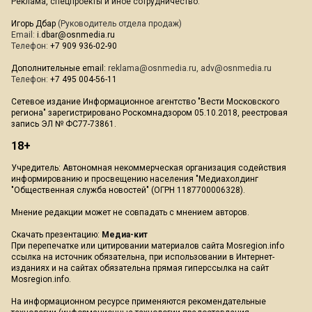
Реклама, спецпроекты и иное сотрудничество:
Игорь Дбар
(Руководитель отдела продаж)
Email:
i.dbar@osnmedia.ru
Телефон:
+7 909 936-02-90
Дополнительные email:
reklama@osnmedia.ru
,
adv@osnmedia.ru
Телефон:
+7 495 004-56-11
Сетевое издание Информационное агентство "Вести Московского
региона" зарегистрировано Роскомнадзором 05.10.2018, реестровая
запись ЭЛ № ФС77-73861.
18+
Учредитель: Автономная некоммерческая организация содействия
информированию и просвещению населения "Медиахолдинг
"Общественная служба новостей" (ОГРН 1187700006328).
Мнение редакции может не совпадать с мнением авторов.
Скачать презентацию:
Медиа-кит
При перепечатке или цитировании материалов сайта Mosregion.info
ссылка на источник обязательна, при использовании в Интернет-
изданиях и на сайтах обязательна прямая гиперссылка на сайт
Mosregion.info.
На информационном ресурсе применяются рекомендательные