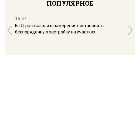
ПОПУЛЯРНОЕ
16:57
13:
В ГД рассказали о намерениях остановить
Соб
беспорядочную застройку на участках
пол