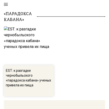
«ПАРАДОКСА
КАБАНА»
EST: к разгадке
чернобыльского
«парадокса кабана» ученых
привела их пища