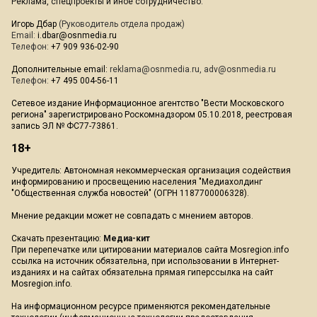
Реклама, спецпроекты и иное сотрудничество:
Игорь Дбар
(Руководитель отдела продаж)
Email:
i.dbar@osnmedia.ru
Телефон:
+7 909 936-02-90
Дополнительные email:
reklama@osnmedia.ru
,
adv@osnmedia.ru
Телефон:
+7 495 004-56-11
Сетевое издание Информационное агентство "Вести Московского
региона" зарегистрировано Роскомнадзором 05.10.2018, реестровая
запись ЭЛ № ФС77-73861.
18+
Учредитель: Автономная некоммерческая организация содействия
информированию и просвещению населения "Медиахолдинг
"Общественная служба новостей" (ОГРН 1187700006328).
Мнение редакции может не совпадать с мнением авторов.
Скачать презентацию:
Медиа-кит
При перепечатке или цитировании материалов сайта Mosregion.info
ссылка на источник обязательна, при использовании в Интернет-
изданиях и на сайтах обязательна прямая гиперссылка на сайт
Mosregion.info.
На информационном ресурсе применяются рекомендательные