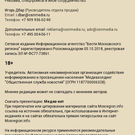
Реклама, спецпроекты и иное сотрудничество:
Игорь Дбар
(Руководитель отдела продаж)
Email:
i.dbar@osnmedia.ru
Телефон:
+7 909 936-02-90
Дополнительные email:
reklama@osnmedia.ru
,
adv@osnmedia.ru
Телефон:
+7 495 004-56-11
Сетевое издание Информационное агентство "Вести Московского
региона" зарегистрировано Роскомнадзором 05.10.2018, реестровая
запись ЭЛ № ФС77-73861.
18+
Учредитель: Автономная некоммерческая организация содействия
информированию и просвещению населения "Медиахолдинг
"Общественная служба новостей" (ОГРН 1187700006328).
Мнение редакции может не совпадать с мнением авторов.
Скачать презентацию:
Медиа-кит
При перепечатке или цитировании материалов сайта Mosregion.info
ссылка на источник обязательна, при использовании в Интернет-
изданиях и на сайтах обязательна прямая гиперссылка на сайт
Mosregion.info.
На информационном ресурсе применяются рекомендательные