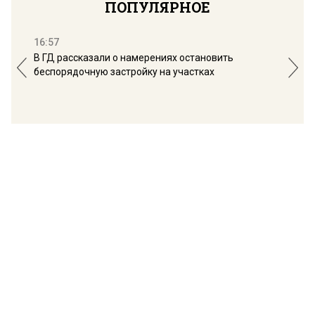
ПОПУЛЯРНОЕ
16:57
13:
В ГД рассказали о намерениях остановить
Соб
беспорядочную застройку на участках
пол