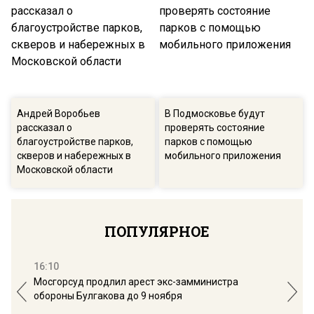
Андрей Воробьев
В Подмосковье будут
рассказал о
проверять состояние
благоустройстве парков,
парков с помощью
скверов и набережных в
мобильного приложения
Московской области
ПОПУЛЯРНОЕ
16:10
13:
Мосгорсуд продлил арест экс-замминистра
Дим
обороны Булгакова до 9 ноября