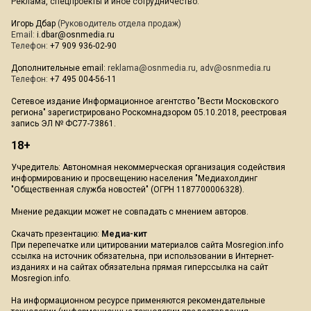
Реклама, спецпроекты и иное сотрудничество:
Игорь Дбар
(Руководитель отдела продаж)
Email:
i.dbar@osnmedia.ru
Телефон:
+7 909 936-02-90
Дополнительные email:
reklama@osnmedia.ru
,
adv@osnmedia.ru
Телефон:
+7 495 004-56-11
Сетевое издание Информационное агентство "Вести Московского
региона" зарегистрировано Роскомнадзором 05.10.2018, реестровая
запись ЭЛ № ФС77-73861.
18+
Учредитель: Автономная некоммерческая организация содействия
информированию и просвещению населения "Медиахолдинг
"Общественная служба новостей" (ОГРН 1187700006328).
Мнение редакции может не совпадать с мнением авторов.
Скачать презентацию:
Медиа-кит
При перепечатке или цитировании материалов сайта Mosregion.info
ссылка на источник обязательна, при использовании в Интернет-
изданиях и на сайтах обязательна прямая гиперссылка на сайт
Mosregion.info.
На информационном ресурсе применяются рекомендательные