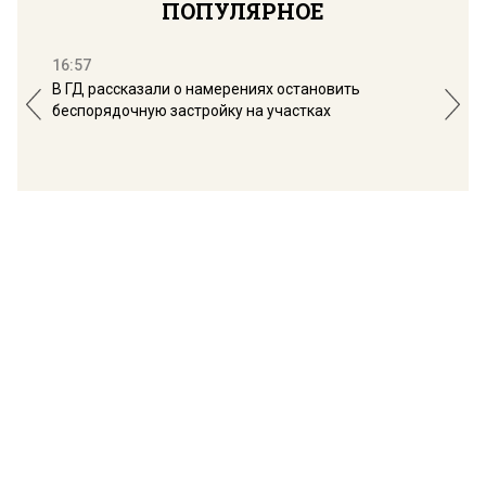
ПОПУЛЯРНОЕ
16:57
13:
В ГД рассказали о намерениях остановить
Соб
беспорядочную застройку на участках
пол