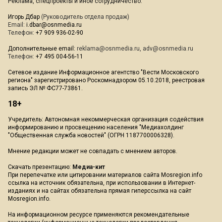
Реклама, спецпроекты и иное сотрудничество:
Игорь Дбар
(Руководитель отдела продаж)
Email:
i.dbar@osnmedia.ru
Телефон:
+7 909 936-02-90
Дополнительные email:
reklama@osnmedia.ru
,
adv@osnmedia.ru
Телефон:
+7 495 004-56-11
Сетевое издание Информационное агентство "Вести Московского
региона" зарегистрировано Роскомнадзором 05.10.2018, реестровая
запись ЭЛ № ФС77-73861.
18+
Учредитель: Автономная некоммерческая организация содействия
информированию и просвещению населения "Медиахолдинг
"Общественная служба новостей" (ОГРН 1187700006328).
Мнение редакции может не совпадать с мнением авторов.
Скачать презентацию:
Медиа-кит
При перепечатке или цитировании материалов сайта Mosregion.info
ссылка на источник обязательна, при использовании в Интернет-
изданиях и на сайтах обязательна прямая гиперссылка на сайт
Mosregion.info.
На информационном ресурсе применяются рекомендательные