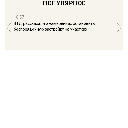
ПОПУЛЯРНОЕ
16:57
13:
В ГД рассказали о намерениях остановить
Соб
беспорядочную застройку на участках
пол