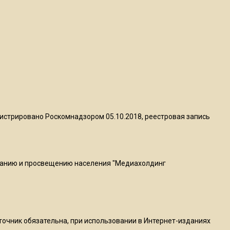
пиццы валяются на полу
16:53
Роман Терюшков назвал
причину банкротства
«Химок»
13:27
В Подмосковье прекратили
истрировано Роскомнадзором 05.10.2018, реестровая запись
гражданство 88 человек и
аннулировали 2600 ВНЖ
ванию и просвещению населения "Медиахолдинг
20:56
Сотрудники хлебозавода в
Балашихе массово
увольняются из-за жары в
цехах
сточник обязательна, при использовании в Интернет-изданиях