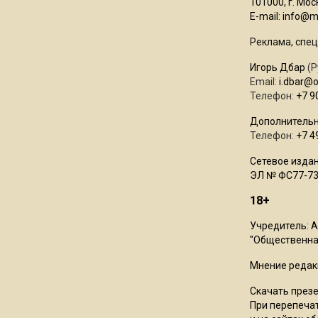
101000, г. Моск
E-mail:
info@mo
Реклама, спец
Игорь Дбар
(Р
Email:
i.dbar@
Телефон:
+7 9
Дополнительн
Телефон:
+7 4
Сетевое издан
ЭЛ № ФС77-73
18+
Учредитель: 
"Общественная
Мнение редак
Скачать през
При перепечат