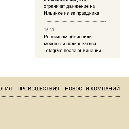
ограничат движение на
Ильинке из-за праздника
15:33
Россиянам объяснили,
можно ли пользоваться
Telegram после обвинений
против Дурова
22:24
На Москву обрушится до 17
литров дождя на
ОГИЯ
ПРОИСШЕСТВИЯ
НОВОСТИ КОМПАНИЙ
квадратный метр
13:50
Опубликовано видео с
Коломенского хлебозавода: