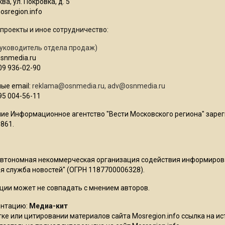
ва, ул. Покровка, д. 5
sregion.info
проекты и иное сотрудничество:
уководитель отдела продаж)
osnmedia.ru
09 936-02-90
ые email:
reklama@osnmedia.ru
,
adv@osnmedia.ru
95 004-56-11
ие Информационное агентство "Вести Московского региона" зарег
861.
Автономная некоммерческая организация содействия информиро
 служба новостей" (ОГРН 1187700006328).
ции может не совпадать с мнением авторов.
ентацию:
Медиа-кит
ке или цитировании материалов сайта Mosregion.info ссылка на и