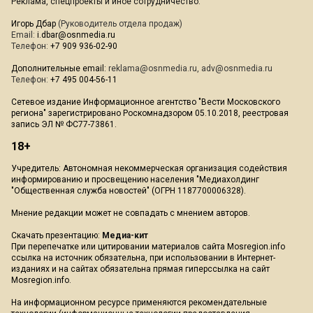
Реклама, спецпроекты и иное сотрудничество:
Игорь Дбар
(Руководитель отдела продаж)
Email:
i.dbar@osnmedia.ru
Телефон:
+7 909 936-02-90
Дополнительные email:
reklama@osnmedia.ru
,
adv@osnmedia.ru
Телефон:
+7 495 004-56-11
Сетевое издание Информационное агентство "Вести Московского
региона" зарегистрировано Роскомнадзором 05.10.2018, реестровая
запись ЭЛ № ФС77-73861.
18+
Учредитель: Автономная некоммерческая организация содействия
информированию и просвещению населения "Медиахолдинг
"Общественная служба новостей" (ОГРН 1187700006328).
Мнение редакции может не совпадать с мнением авторов.
Скачать презентацию:
Медиа-кит
При перепечатке или цитировании материалов сайта Mosregion.info
ссылка на источник обязательна, при использовании в Интернет-
изданиях и на сайтах обязательна прямая гиперссылка на сайт
Mosregion.info.
На информационном ресурсе применяются рекомендательные