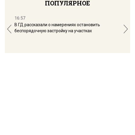
ПОПУЛЯРНОЕ
16:57
13:
В ГД рассказали о намерениях остановить
Соб
беспорядочную застройку на участках
пол