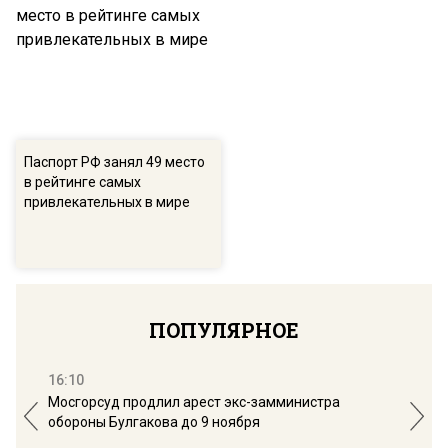
Паспорт РФ занял 49 место
в рейтинге самых
привлекательных в мире
ПОПУЛЯРНОЕ
16:10
13:
Мосгорсуд продлил арест экс-замминистра
Дим
обороны Булгакова до 9 ноября