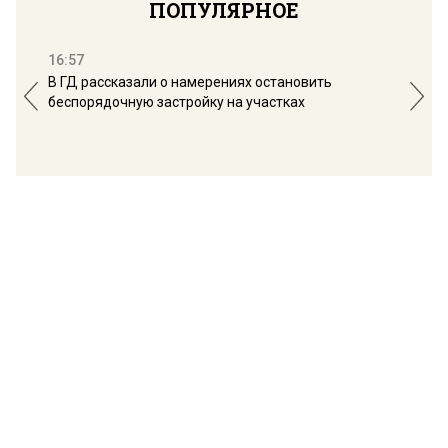
ПОПУЛЯРНОЕ
16:57
13:
В ГД рассказали о намерениях остановить
Соб
беспорядочную застройку на участках
пол