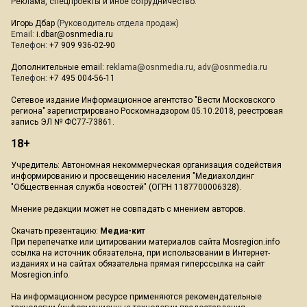
Реклама, спецпроекты и иное сотрудничество:
Игорь Дбар
(Руководитель отдела продаж)
Email:
i.dbar@osnmedia.ru
Телефон:
+7 909 936-02-90
Дополнительные email:
reklama@osnmedia.ru
,
adv@osnmedia.ru
Телефон:
+7 495 004-56-11
Сетевое издание Информационное агентство "Вести Московского
региона" зарегистрировано Роскомнадзором 05.10.2018, реестровая
запись ЭЛ № ФС77-73861.
18+
Учредитель: Автономная некоммерческая организация содействия
информированию и просвещению населения "Медиахолдинг
"Общественная служба новостей" (ОГРН 1187700006328).
Мнение редакции может не совпадать с мнением авторов.
Скачать презентацию:
Медиа-кит
При перепечатке или цитировании материалов сайта Mosregion.info
ссылка на источник обязательна, при использовании в Интернет-
изданиях и на сайтах обязательна прямая гиперссылка на сайт
Mosregion.info.
На информационном ресурсе применяются рекомендательные