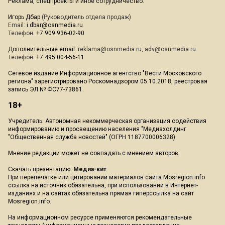
Реклама, спецпроекты и иное сотрудничество:
Игорь Дбар
(Руководитель отдела продаж)
Email:
i.dbar@osnmedia.ru
Телефон:
+7 909 936-02-90
Дополнительные email:
reklama@osnmedia.ru
,
adv@osnmedia.ru
Телефон:
+7 495 004-56-11
Сетевое издание Информационное агентство "Вести Московского
региона" зарегистрировано Роскомнадзором 05.10.2018, реестровая
запись ЭЛ № ФС77-73861.
18+
Учредитель: Автономная некоммерческая организация содействия
информированию и просвещению населения "Медиахолдинг
"Общественная служба новостей" (ОГРН 1187700006328).
Мнение редакции может не совпадать с мнением авторов.
Скачать презентацию:
Медиа-кит
При перепечатке или цитировании материалов сайта Mosregion.info
ссылка на источник обязательна, при использовании в Интернет-
изданиях и на сайтах обязательна прямая гиперссылка на сайт
Mosregion.info.
На информационном ресурсе применяются рекомендательные