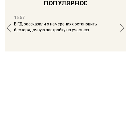
ПОПУЛЯРНОЕ
16:57
13:
В ГД рассказали о намерениях остановить
Соб
беспорядочную застройку на участках
пол