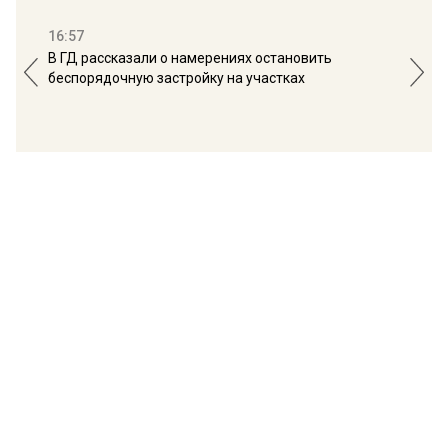
16:57
13:
В ГД рассказали о намерениях остановить
Соб
беспорядочную застройку на участках
пол