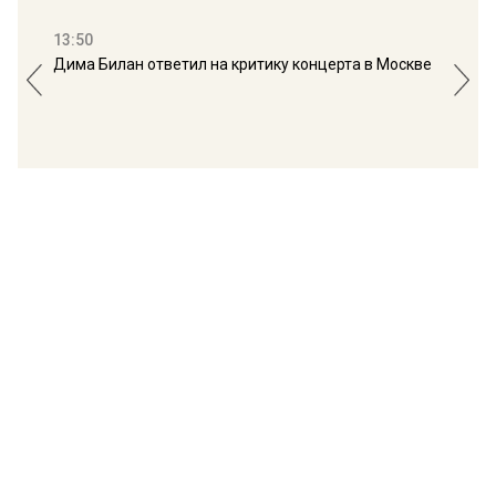
13:50
16:
Дима Билан ответил на критику концерта в Москве
Мос