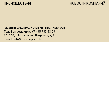
ПРОИСШЕСТВИЯ
НОВОСТИ КОМПАНИЙ
Главный редактор: Чечушкин Иван Олегович.
Телефон редакции: +7 495 795-53-05
101000, г. Москва, ул. Покровка, д. 5
E-mail:
info@mosregion.info
Реклама, спецпроекты и иное сотрудничество:
Игорь Дбар
(Руководитель отдела продаж)
Email:
i.dbar@osnmedia.ru
Телефон:
+7 909 936-02-90
Дополнительные email:
reklama@osnmedia.ru
,
adv@osnmedia.ru
Телефон:
+7 495 004-56-11
Сетевое издание Информационное агентство "Вести Московского
региона" зарегистрировано Роскомнадзором 05.10.2018, реестровая
запись ЭЛ № ФС77-73861.
18+
Учредитель: Автономная некоммерческая организация содействия