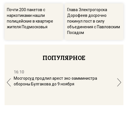
Почти 200 пакетов с
Глава Электрогорска
наркотиками нашли
Дорофеев досрочно
полицейские в квартире
покинул пост в силу
жителя Подмосковья
объединения с Павловским
Посадом
ПОПУЛЯРНОЕ
16:10
13:
Мосгорсуд продлил арест экс-замминистра
Дим
обороны Булгакова до 9 ноября