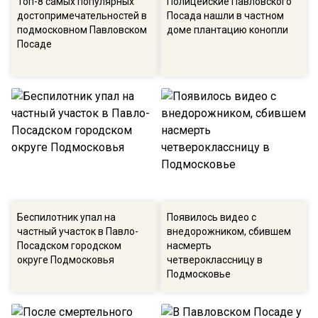
Топ-8 самых популярных
Полицейские Павловского
достопримечательностей в
Посада нашли в частном
подмосковном Павловском
доме плантацию конопли
Посаде
Беспилотник упал на
Появилось видео с
частный участок в Павло-
внедорожником, сбившем
Посадском городском
насмерть
округе Подмосковья
четвероклассницу в
Подмосковье