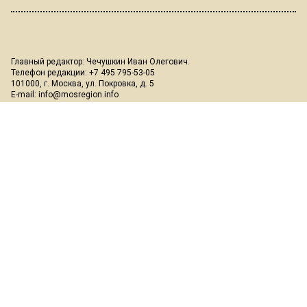
Главный редактор: Чечушкин Иван Олегович.
Телефон редакции: +7 495 795-53-05
101000, г. Москва, ул. Покровка, д. 5
E-mail:
info@mosregion.info
Реклама, спецпроекты и иное сотрудничество:
Игорь Дбар
(Руководитель отдела продаж)
Email:
i.dbar@osnmedia.ru
Телефон:
+7 909 936-02-90
Дополнительные email:
reklama@osnmedia.ru
,
adv@osnmedia.ru
Телефон:
+7 495 004-56-11
Сетевое издание Информационное агентство "Вести Московского
региона" зарегистрировано Роскомнадзором 05.10.2018, реестровая
запись ЭЛ № ФС77-73861.
18+
Учредитель: Автономная некоммерческая организация содействия
информированию и просвещению населения "Медиахолдинг
"Общественная служба новостей" (ОГРН 1187700006328).