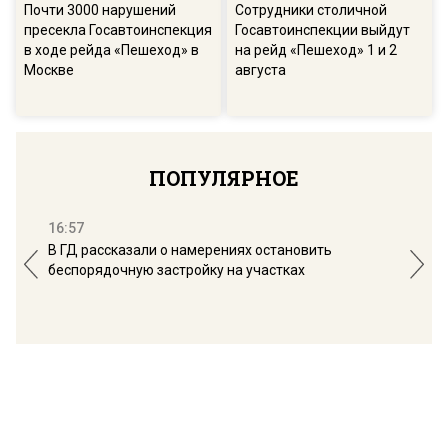
Почти 3000 нарушений
Сотрудники столичной
пресекла Госавтоинспекция
Госавтоинспекции выйдут
в ходе рейда «Пешеход» в
на рейд «Пешеход» 1 и 2
Москве
августа
ПОПУЛЯРНОЕ
16:57
13:
В ГД рассказали о намерениях остановить
Соб
беспорядочную застройку на участках
пол