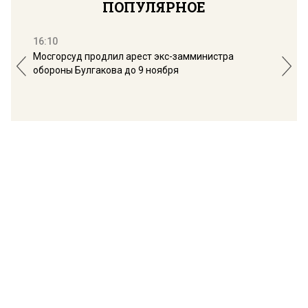
ПОПУЛЯРНОЕ
16:10
13:
Мосгорсуд продлил арест экс-замминистра
Дим
обороны Булгакова до 9 ноября