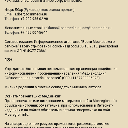
Реклама, спецпроекты и иное сотрудничество:
Игорь Дбар
(Руководитель отдела продаж)
Email:
i.dbar@osnmedia.ru
Телефон:
+7 909 936-02-90
Дополнительные email:
reklama@osnmedia.ru
,
adv@osnmedia.ru
Телефон:
+7 495 004-56-11
Сетевое издание Информационное агентство "Вести Московского
региона" зарегистрировано Роскомнадзором 05.10.2018, реестровая
запись ЭЛ № ФС77-73861.
18+
Учредитель: Автономная некоммерческая организация содействия
информированию и просвещению населения "Медиахолдинг
"Общественная служба новостей" (ОГРН 1187700006328).
Мнение редакции может не совпадать с мнением авторов.
Скачать презентацию:
Медиа-кит
При перепечатке или цитировании материалов сайта Mosregion.info
ссылка на источник обязательна, при использовании в Интернет-
изданиях и на сайтах обязательна прямая гиперссылка на сайт
Mosregion.info.
На информационном ресурсе применяются рекомендательные