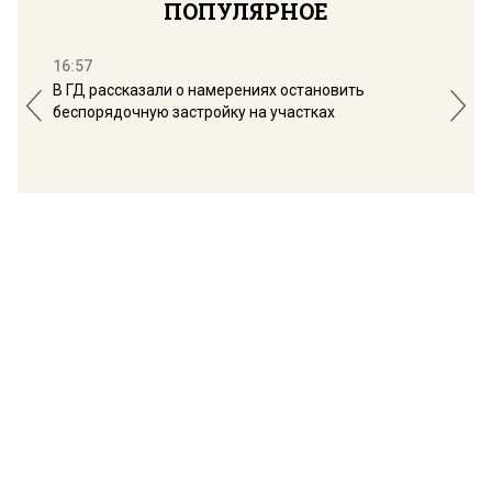
ПОПУЛЯРНОЕ
16:57
13:
В ГД рассказали о намерениях остановить
Соб
беспорядочную застройку на участках
пол