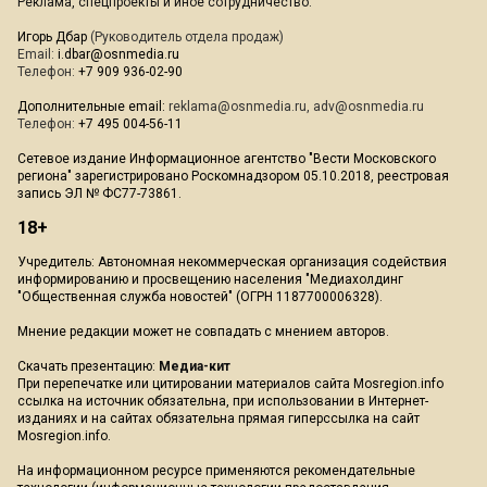
Реклама, спецпроекты и иное сотрудничество:
Игорь Дбар
(Руководитель отдела продаж)
Email:
i.dbar@osnmedia.ru
Телефон:
+7 909 936-02-90
Дополнительные email:
reklama@osnmedia.ru
,
adv@osnmedia.ru
Телефон:
+7 495 004-56-11
Сетевое издание Информационное агентство "Вести Московского
региона" зарегистрировано Роскомнадзором 05.10.2018, реестровая
запись ЭЛ № ФС77-73861.
18+
Учредитель: Автономная некоммерческая организация содействия
информированию и просвещению населения "Медиахолдинг
"Общественная служба новостей" (ОГРН 1187700006328).
Мнение редакции может не совпадать с мнением авторов.
Скачать презентацию:
Медиа-кит
При перепечатке или цитировании материалов сайта Mosregion.info
ссылка на источник обязательна, при использовании в Интернет-
изданиях и на сайтах обязательна прямая гиперссылка на сайт
Mosregion.info.
На информационном ресурсе применяются рекомендательные