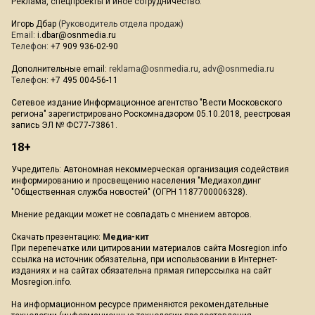
Реклама, спецпроекты и иное сотрудничество:
Игорь Дбар
(Руководитель отдела продаж)
Email:
i.dbar@osnmedia.ru
Телефон:
+7 909 936-02-90
Дополнительные email:
reklama@osnmedia.ru
,
adv@osnmedia.ru
Телефон:
+7 495 004-56-11
Сетевое издание Информационное агентство "Вести Московского
региона" зарегистрировано Роскомнадзором 05.10.2018, реестровая
запись ЭЛ № ФС77-73861.
18+
Учредитель: Автономная некоммерческая организация содействия
информированию и просвещению населения "Медиахолдинг
"Общественная служба новостей" (ОГРН 1187700006328).
Мнение редакции может не совпадать с мнением авторов.
Скачать презентацию:
Медиа-кит
При перепечатке или цитировании материалов сайта Mosregion.info
ссылка на источник обязательна, при использовании в Интернет-
изданиях и на сайтах обязательна прямая гиперссылка на сайт
Mosregion.info.
На информационном ресурсе применяются рекомендательные