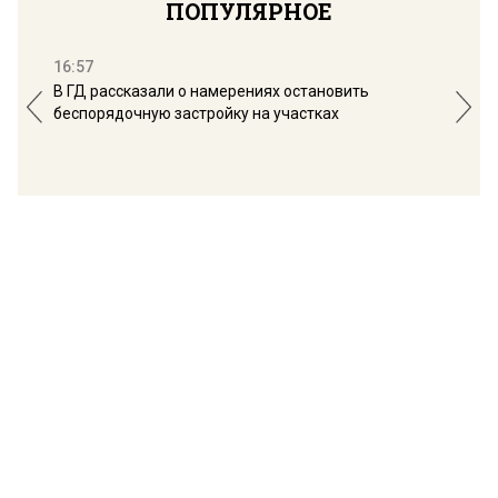
ПОПУЛЯРНОЕ
16:57
13:
В ГД рассказали о намерениях остановить
Соб
беспорядочную застройку на участках
пол