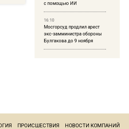
с помощью ИИ
16:10
Мосгорсуд продлил арест
экс-замминистра обороны
Булгакова до 9 ноября
13:50
Дима Билан ответил на
критику концерта в Москве
16:19
Москву и область накрыла
гроза с ливнем и ветром
16:58
ОГИЯ
ПРОИСШЕСТВИЯ
НОВОСТИ КОМПАНИЙ
В Москве 2 августа