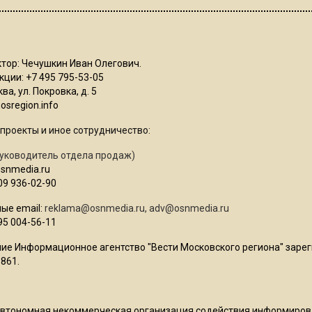
тор: Чечушкин Иван Олегович.
ции: +7 495 795-53-05
ва, ул. Покровка, д. 5
sregion.info
проекты и иное сотрудничество:
уководитель отдела продаж)
osnmedia.ru
09 936-02-90
ые email:
reklama@osnmedia.ru
,
adv@osnmedia.ru
95 004-56-11
ие Информационное агентство "Вести Московского региона" зарег
861.
Автономная некоммерческая организация содействия информиро