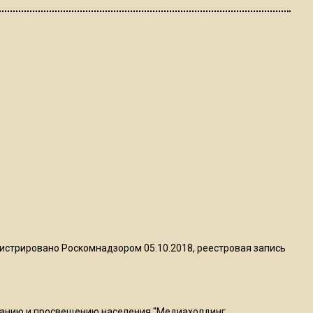
ограничат движение на
Ильинке из-за праздника
15:33
Россиянам объяснили,
можно ли пользоваться
Telegram после обвинений
против Дурова
22:24
На Москву обрушится до 17
литров дождя на
квадратный метр
истрировано Роскомнадзором 05.10.2018, реестровая запись
13:50
Опубликовано видео с
Коломенского хлебозавода:
ванию и просвещению населения "Медиахолдинг