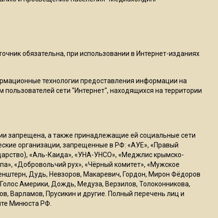
пиццы валяются на полу
16:53
Роман Терюшков назвал
причину банкротства
сточник обязательна, при использовании в Интернет-изданиях
«Химок»
ормационные технологии предоставления информации на
м пользователей сети "Интернет", находящихся на территории
13:27
В Подмосковье прекратили
гражданство 88 человек и
аннулировали 2600 ВНЖ
ссии запрещена, а также принадлежащие ей социальные сети
ческие организации, запрещенные в РФ: «АУЕ», «Правый
ударство), «Аль-Каида», «УНА-УНСО», «Меджлис крымско-
20:56
па», «Добровольчий рух», «Чёрный комитет», «Мужское
Сотрудники хлебозавода в
генштерн, Дудь, Невзоров, Макаревич, Гордон, Мирон Фёдоров
Балашихе массово
Голос Америки, Дождь, Медуза, Верзилов, Толоконникова,
увольняются из-за жары в
ов, Варламов, Прусикин и другие. Полный перечень лиц и
цехах
йте Минюста РФ.