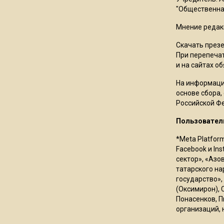
"Общественная
Мнение редак
Скачать през
При перепечат
и на сайтах о
На информаци
основе сбора,
Российской Ф
Пользовател
*Meta Platfor
Facebook и In
сектор», «Азо
татарского на
государство»,
(Оксимирон), 
Понасенков, П
организаций, 