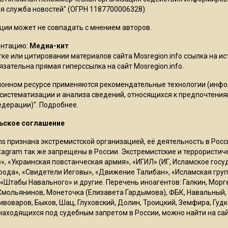
 служба новостей" (ОГРН 1187700006328).
ции может не совпадать с мнением авторов.
ентацию:
Медиа-кит
ке или цитировании материалов сайта Mosregion.info ссылка на и
бязательна прямая гиперссылка на сайт Mosregion.info.
онном ресурсе применяются рекомендательные технологии (инф
 систематизации и анализа сведений, относящихся к предпочтения
едерации)".
Подробнее
.
ьское соглашение
ms признана экстремистской организацией, её деятельность в Ро
stagram так же запрещены в России. Экстремистские и террористи
в», «Украинская повстанческая армия», «ИГИЛ» (ИГ, Исламское гос
рода», «Свидетели Иеговы», «Движение Талибан», «Исламская груп
 «Штабы Навального» и другие. Перечень иноагентов: Галкин, Мор
Смольянинов, Монеточка (Елизавета Гардымова), ФБК, Навальный, 
ивоваров, Быков, Шац, Глуховский, Долин, Троицкий, Земфира, Гудк
находящихся под судебным запретом в России, можно найти на са