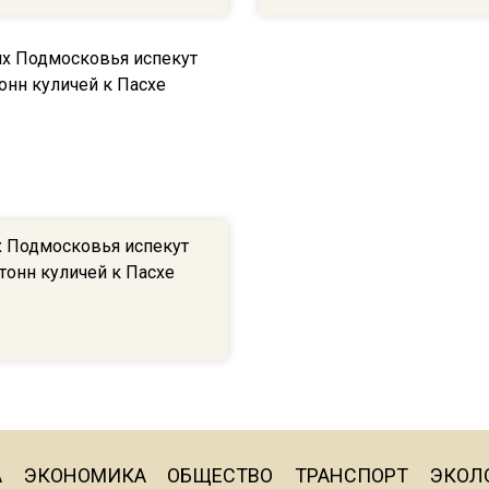
х Подмосковья испекут
тонн куличей к Пасхе
А
ЭКОНОМИКА
ОБЩЕСТВО
ТРАНСПОРТ
ЭКОЛ