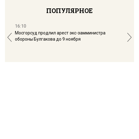
ПОПУЛЯРНОЕ
16:10
13:
Мосгорсуд продлил арест экс-замминистра
Дим
обороны Булгакова до 9 ноября