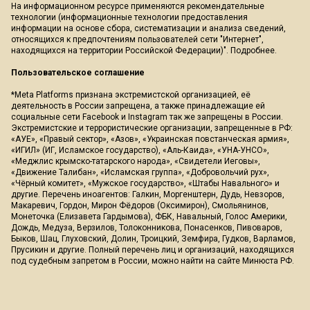
На информационном ресурсе применяются рекомендательные
технологии (информационные технологии предоставления
информации на основе сбора, систематизации и анализа сведений,
относящихся к предпочтениям пользователей сети "Интернет",
находящихся на территории Российской Федерации)".
Подробнее
.
Пользовательское соглашение
*Meta Platforms признана экстремистской организацией, её
деятельность в России запрещена, а также принадлежащие ей
социальные сети Facebook и Instagram так же запрещены в России.
Экстремистские и террористические организации, запрещенные в РФ:
«АУЕ», «Правый сектор», «Азов», «Украинская повстанческая армия»,
«ИГИЛ» (ИГ, Исламское государство), «Аль-Каида», «УНА-УНСО»,
«Меджлис крымско-татарского народа», «Свидетели Иеговы»,
«Движение Талибан», «Исламская группа», «Добровольчий рух»,
«Чёрный комитет», «Мужское государство», «Штабы Навального» и
другие. Перечень иноагентов: Галкин, Моргенштерн, Дудь, Невзоров,
Макаревич, Гордон, Мирон Фёдоров (Оксимирон), Смольянинов,
Монеточка (Елизавета Гардымова), ФБК, Навальный, Голос Америки,
Дождь, Медуза, Верзилов, Толоконникова, Понасенков, Пивоваров,
Быков, Шац, Глуховский, Долин, Троицкий, Земфира, Гудков, Варламов,
Прусикин и другие. Полный перечень лиц и организаций, находящихся
под судебным запретом в России, можно найти на сайте Минюста РФ.