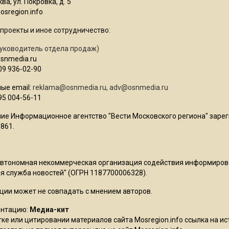
ва, ул. Покровка, д. 5
sregion.info
проекты и иное сотрудничество:
уководитель отдела продаж)
osnmedia.ru
09 936-02-90
ые email:
reklama@osnmedia.ru
,
adv@osnmedia.ru
95 004-56-11
ие Информационное агентство "Вести Московского региона" зарег
861.
Автономная некоммерческая организация содействия информиро
 служба новостей" (ОГРН 1187700006328).
ции может не совпадать с мнением авторов.
ентацию:
Медиа-кит
ке или цитировании материалов сайта Mosregion.info ссылка на и