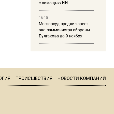
с помощью ИИ
16:10
Мосгорсуд продлил арест
экс-замминистра обороны
Булгакова до 9 ноября
13:50
Дима Билан ответил на
критику концерта в Москве
ОГИЯ
ПРОИСШЕСТВИЯ
НОВОСТИ КОМПАНИЙ
16:19
Москву и область накрыла
гроза с ливнем и ветром
16:58
В Москве 2 августа