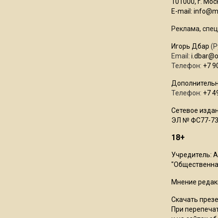
101000, г. Моск
E-mail:
info@mo
Реклама, спец
Игорь Дбар
(Р
Email:
i.dbar@
Телефон:
+7 9
Дополнительн
Телефон:
+7 4
Сетевое издан
ЭЛ № ФС77-73
18+
Учредитель: 
"Общественная
Мнение редак
Скачать през
При перепечат