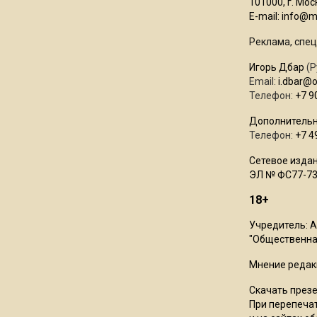
101000, г. Моск
E-mail:
info@mo
Реклама, спец
Игорь Дбар
(Р
Email:
i.dbar@
Телефон:
+7 9
Дополнительн
Телефон:
+7 4
Сетевое издан
ЭЛ № ФС77-73
18+
Учредитель: 
"Общественная
Мнение редак
Скачать през
При перепечат