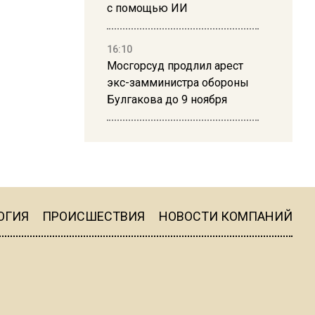
с помощью ИИ
16:10
Мосгорсуд продлил арест
экс-замминистра обороны
Булгакова до 9 ноября
13:50
Дима Билан ответил на
критику концерта в Москве
ОГИЯ
ПРОИСШЕСТВИЯ
НОВОСТИ КОМПАНИЙ
16:19
Москву и область накрыла
гроза с ливнем и ветром
16:58
В Москве 2 августа