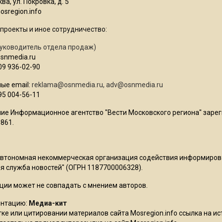
ва, ул. Покровка, д. 5
sregion.info
проекты и иное сотрудничество:
уководитель отдела продаж)
osnmedia.ru
09 936-02-90
ые email:
reklama@osnmedia.ru
,
adv@osnmedia.ru
95 004-56-11
ие Информационное агентство "Вести Московского региона" зарег
861.
Автономная некоммерческая организация содействия информиро
 служба новостей" (ОГРН 1187700006328).
ции может не совпадать с мнением авторов.
ентацию:
Медиа-кит
ке или цитировании материалов сайта Mosregion.info ссылка на и