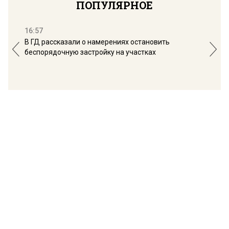
ПОПУЛЯРНОЕ
16:57
13:
В ГД рассказали о намерениях остановить
Соб
беспорядочную застройку на участках
пол