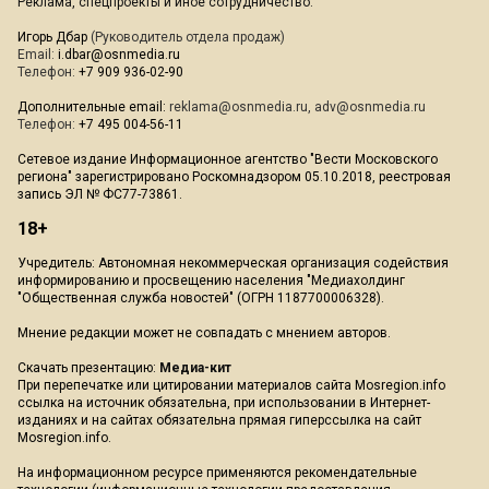
Реклама, спецпроекты и иное сотрудничество:
Игорь Дбар
(Руководитель отдела продаж)
Email:
i.dbar@osnmedia.ru
Телефон:
+7 909 936-02-90
Дополнительные email:
reklama@osnmedia.ru
,
adv@osnmedia.ru
Телефон:
+7 495 004-56-11
Сетевое издание Информационное агентство "Вести Московского
региона" зарегистрировано Роскомнадзором 05.10.2018, реестровая
запись ЭЛ № ФС77-73861.
18+
Учредитель: Автономная некоммерческая организация содействия
информированию и просвещению населения "Медиахолдинг
"Общественная служба новостей" (ОГРН 1187700006328).
Мнение редакции может не совпадать с мнением авторов.
Скачать презентацию:
Медиа-кит
При перепечатке или цитировании материалов сайта Mosregion.info
ссылка на источник обязательна, при использовании в Интернет-
изданиях и на сайтах обязательна прямая гиперссылка на сайт
Mosregion.info.
На информационном ресурсе применяются рекомендательные