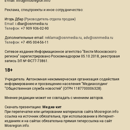
E-mail:
info@mosregion.info
Реклама, спецпроекты и иное сотрудничество:
Игорь Дбар
(Руководитель отдела продаж)
Email:
i.dbar@osnmedia.ru
Телефон:
+7 909 936-02-90
Дополнительные email:
reklama@osnmedia.ru
,
adv@osnmedia.ru
Телефон:
+7 495 004-56-11
Сетевое издание Информационное агентство "Вести Московского
региона" зарегистрировано Роскомнадзором 05.10.2018, реестровая
запись ЭЛ № ФС77-73861.
18+
Учредитель: Автономная некоммерческая организация содействия
информированию и просвещению населения "Медиахолдинг
"Общественная служба новостей" (ОГРН 1187700006328).
Мнение редакции может не совпадать с мнением авторов.
Скачать презентацию:
Медиа-кит
При перепечатке или цитировании материалов сайта Mosregion.info
ссылка на источник обязательна, при использовании в Интернет-
изданиях и на сайтах обязательна прямая гиперссылка на сайт
Mosregion.info.