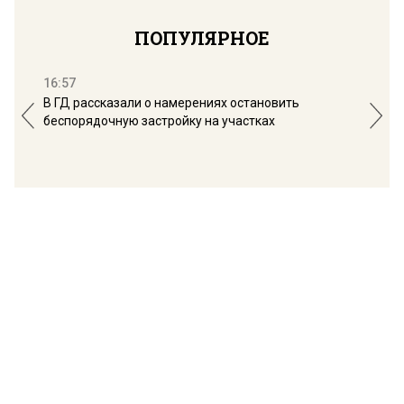
ПОПУЛЯРНОЕ
16:57
13:
В ГД рассказали о намерениях остановить
Соб
беспорядочную застройку на участках
пол