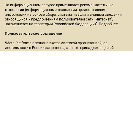
На информационном ресурсе применяются рекомендательные
технологии (информационные технологии предоставления
информации на основе сбора, систематизации и анализа сведений,
относящихся к предпочтениям пользователей сети "Интернет",
находящихся на территории Российской Федерации)".
Подробнее
.
Пользовательское соглашение
*Meta Platforms признана экстремистской организацией, её
деятельность в России запрещена, а также принадлежащие ей
социальные сети Facebook и Instagram так же запрещены в России.
Экстремистские и террористические организации, запрещенные в РФ:
«АУЕ», «Правый сектор», «Азов», «Украинская повстанческая армия»,
«ИГИЛ» (ИГ, Исламское государство), «Аль-Каида», «УНА-УНСО»,
«Меджлис крымско-татарского народа», «Свидетели Иеговы»,
«Движение Талибан», «Исламская группа», «Добровольчий рух»,
«Чёрный комитет», «Мужское государство», «Штабы Навального» и
другие. Перечень иноагентов: Галкин, Моргенштерн, Дудь, Невзоров,
Макаревич, Гордон, Мирон Фёдоров (Оксимирон), Смольянинов,
Монеточка (Елизавета Гардымова), ФБК, Навальный, Голос Америки,
Дождь, Медуза, Верзилов, Толоконникова, Понасенков, Пивоваров,
Быков, Шац, Глуховский, Долин, Троицкий, Земфира, Гудков, Варламов,
Прусикин и другие. Полный перечень лиц и организаций, находящихся
под судебным запретом в России, можно найти на сайте Минюста РФ.