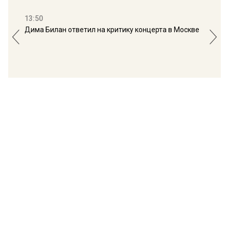
13:50
16:
Дима Билан ответил на критику концерта в Москве
Мос