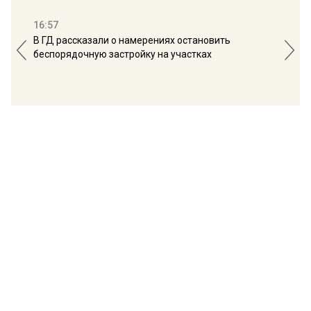
16:57
13:
В ГД рассказали о намерениях остановить
Соб
беспорядочную застройку на участках
пол