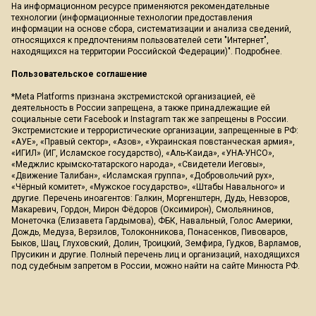
На информационном ресурсе применяются рекомендательные
технологии (информационные технологии предоставления
информации на основе сбора, систематизации и анализа сведений,
относящихся к предпочтениям пользователей сети "Интернет",
находящихся на территории Российской Федерации)".
Подробнее
.
Пользовательское соглашение
*Meta Platforms признана экстремистской организацией, её
деятельность в России запрещена, а также принадлежащие ей
социальные сети Facebook и Instagram так же запрещены в России.
Экстремистские и террористические организации, запрещенные в РФ:
«АУЕ», «Правый сектор», «Азов», «Украинская повстанческая армия»,
«ИГИЛ» (ИГ, Исламское государство), «Аль-Каида», «УНА-УНСО»,
«Меджлис крымско-татарского народа», «Свидетели Иеговы»,
«Движение Талибан», «Исламская группа», «Добровольчий рух»,
«Чёрный комитет», «Мужское государство», «Штабы Навального» и
другие. Перечень иноагентов: Галкин, Моргенштерн, Дудь, Невзоров,
Макаревич, Гордон, Мирон Фёдоров (Оксимирон), Смольянинов,
Монеточка (Елизавета Гардымова), ФБК, Навальный, Голос Америки,
Дождь, Медуза, Верзилов, Толоконникова, Понасенков, Пивоваров,
Быков, Шац, Глуховский, Долин, Троицкий, Земфира, Гудков, Варламов,
Прусикин и другие. Полный перечень лиц и организаций, находящихся
под судебным запретом в России, можно найти на сайте Минюста РФ.