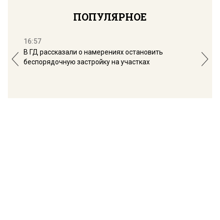
ПОПУЛЯРНОЕ
16:57
13:
В ГД рассказали о намерениях остановить
Соб
беспорядочную застройку на участках
пол