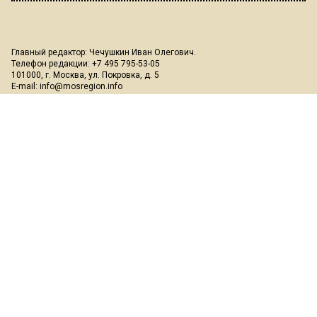
Главный редактор: Чечушкин Иван Олегович.
Телефон редакции: +7 495 795-53-05
101000, г. Москва, ул. Покровка, д. 5
E-mail:
info@mosregion.info
Реклама, спецпроекты и иное сотрудничество:
Игорь Дбар
(Руководитель отдела продаж)
Email:
i.dbar@osnmedia.ru
Телефон:
+7 909 936-02-90
Дополнительные email:
reklama@osnmedia.ru
,
adv@osnmedia.ru
Телефон:
+7 495 004-56-11
Сетевое издание Информационное агентство "Вести Московского
региона" зарегистрировано Роскомнадзором 05.10.2018, реестровая
запись ЭЛ № ФС77-73861.
18+
Учредитель: Автономная некоммерческая организация содействия
информированию и просвещению населения "Медиахолдинг
"Общественная служба новостей" (ОГРН 1187700006328).