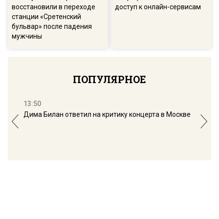
восстановили в переходе
доступ к онлайн-сервисам
станции «Сретенский
бульвар» после падения
мужчины
ПОПУЛЯРНОЕ
13:50
16:
Дима Билан ответил на критику концерта в Москве
Мос