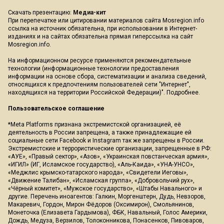
Скачать презентацию:
Медиа-кит
При перепечатке или цитировании материалов сайта Mosregion.info
ссылка на источник обязательна, при использовании в Интернет-
изданиях и на сайтах обязательна прямая гиперссылка на сайт
Mosregion.info.
На информационном ресурсе применяются рекомендательные
технологии (информационные технологии предоставления
информации на основе сбора, систематизации и анализа сведений,
относящихся к предпочтениям пользователей сети "Интернет",
находящихся на территории Российской Федерации)".
Подробнее
.
Пользовательское соглашение
*Meta Platforms признана экстремистской организацией, её
деятельность в России запрещена, а также принадлежащие ей
социальные сети Facebook и Instagram так же запрещены в России.
Экстремистские и террористические организации, запрещенные в РФ:
«АУЕ», «Правый сектор», «Азов», «Украинская повстанческая армия»,
«ИГИЛ» (ИГ, Исламское государство), «Аль-Каида», «УНА-УНСО»,
«Меджлис крымско-татарского народа», «Свидетели Иеговы»,
«Движение Талибан», «Исламская группа», «Добровольчий рух»,
«Чёрный комитет», «Мужское государство», «Штабы Навального» и
другие. Перечень иноагентов: Галкин, Моргенштерн, Дудь, Невзоров,
Макаревич, Гордон, Мирон Фёдоров (Оксимирон), Смольянинов,
Монеточка (Елизавета Гардымова), ФБК, Навальный, Голос Америки,
Дождь, Медуза, Верзилов, Толоконникова, Понасенков, Пивоваров,