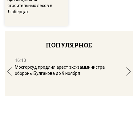
строительных лесов в
Люберцах
ПОПУЛЯРНОЕ
16:10
13:
Мосгорсуд продлил арест экс-замминистра
Дим
обороны Булгакова до 9 ноября