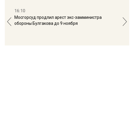
16:10
13:
Мосгорсуд продлил арест экс-замминистра
Дим
обороны Булгакова до 9 ноября