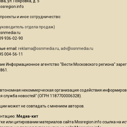
ва, ул. Покровка, д. 5
sregion.info
проекты и иное сотрудничество:
уководитель отдела продаж)
osnmedia.ru
09 936-02-90
ые email:
reklama@osnmedia.ru
,
adv@osnmedia.ru
95 004-56-11
ие Информационное агентство "Вести Московского региона" зарег
861.
Автономная некоммерческая организация содействия информиро
 служба новостей" (ОГРН 1187700006328).
ции может не совпадать с мнением авторов.
ентацию:
Медиа-кит
ке или цитировании материалов сайта Mosregion.info ссылка на и