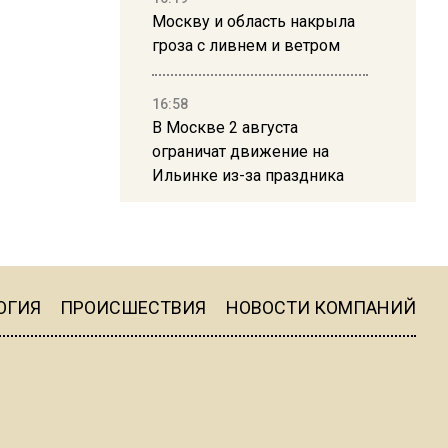
Москву и область накрыла
гроза с ливнем и ветром
16:58
В Москве 2 августа
ограничат движение на
Ильинке из-за праздника
15:33
Россиянам объяснили,
можно ли пользоваться
Telegram после обвинений
ОГИЯ
ПРОИСШЕСТВИЯ
НОВОСТИ КОМПАНИЙ
против Дурова
22:24
На Москву обрушится до 17
литров дождя на