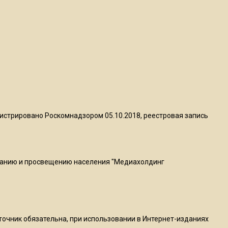
квадратный метр
13:50
Опубликовано видео с
Коломенского хлебозавода:
пиццы валяются на полу
16:53
Роман Терюшков назвал
истрировано Роскомнадзором 05.10.2018, реестровая запись
причину банкротства
«Химок»
ванию и просвещению населения "Медиахолдинг
13:27
В Подмосковье прекратили
гражданство 88 человек и
аннулировали 2600 ВНЖ
сточник обязательна, при использовании в Интернет-изданиях