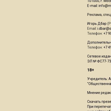
101000, г. Моск
E-mail:
info@mo
Реклама, спец
Игорь Дбар
(Р
Email:
i.dbar@
Телефон:
+7 9
Дополнительн
Телефон:
+7 4
Сетевое издан
ЭЛ № ФС77-73
18+
Учредитель: 
"Общественная
Мнение редак
Скачать през
При перепечат