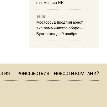
с помощью ИИ
16:10
Мосгорсуд продлил арест
экс-замминистра обороны
Булгакова до 9 ноября
13:50
Дима Билан ответил на
критику концерта в Москве
ОГИЯ
ПРОИСШЕСТВИЯ
НОВОСТИ КОМПАНИЙ
16:19
Москву и область накрыла
гроза с ливнем и ветром
16:58
В Москве 2 августа