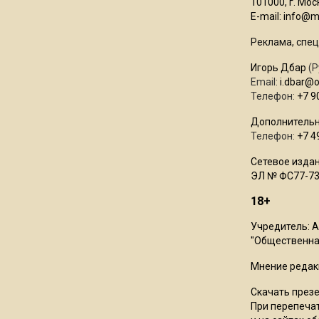
101000, г. Моск
E-mail:
info@mo
Реклама, спец
Игорь Дбар
(Р
Email:
i.dbar@
Телефон:
+7 9
Дополнительн
Телефон:
+7 4
Сетевое издан
ЭЛ № ФС77-73
18+
Учредитель: 
"Общественная
Мнение редак
Скачать през
При перепечат