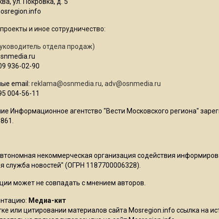
ва, ул. Покровка, д. 5
sregion.info
проекты и иное сотрудничество:
уководитель отдела продаж)
osnmedia.ru
09 936-02-90
ые email:
reklama@osnmedia.ru
,
adv@osnmedia.ru
95 004-56-11
ие Информационное агентство "Вести Московского региона" зарег
861.
Автономная некоммерческая организация содействия информиро
 служба новостей" (ОГРН 1187700006328).
ции может не совпадать с мнением авторов.
ентацию:
Медиа-кит
ке или цитировании материалов сайта Mosregion.info ссылка на и