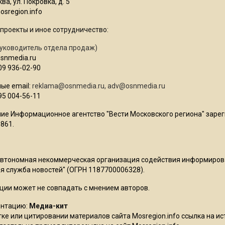
ва, ул. Покровка, д. 5
sregion.info
проекты и иное сотрудничество:
уководитель отдела продаж)
osnmedia.ru
09 936-02-90
ые email:
reklama@osnmedia.ru
,
adv@osnmedia.ru
95 004-56-11
ие Информационное агентство "Вести Московского региона" зарег
861.
Автономная некоммерческая организация содействия информиро
 служба новостей" (ОГРН 1187700006328).
ции может не совпадать с мнением авторов.
ентацию:
Медиа-кит
ке или цитировании материалов сайта Mosregion.info ссылка на и