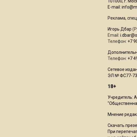
101000, г. Моск
E-mail:
info@mo
Реклама, спец
Игорь Дбар
(Р
Email:
i.dbar@
Телефон:
+7 9
Дополнительн
Телефон:
+7 4
Сетевое издан
ЭЛ № ФС77-73
18+
Учредитель: 
"Общественная
Мнение редак
Скачать през
При перепечат