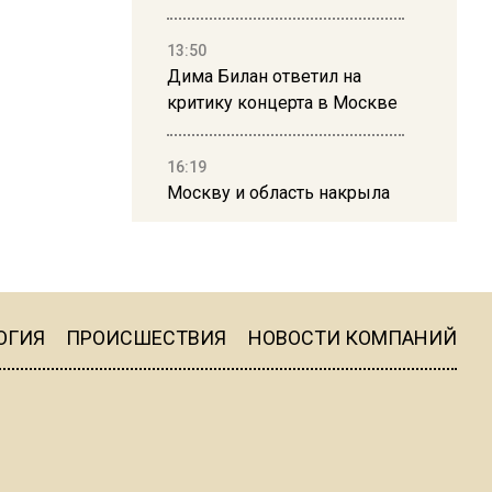
13:50
Дима Билан ответил на
критику концерта в Москве
16:19
Москву и область накрыла
гроза с ливнем и ветром
16:58
В Москве 2 августа
ограничат движение на
ОГИЯ
ПРОИСШЕСТВИЯ
НОВОСТИ КОМПАНИЙ
Ильинке из-за праздника
15:33
Россиянам объяснили,
можно ли пользоваться