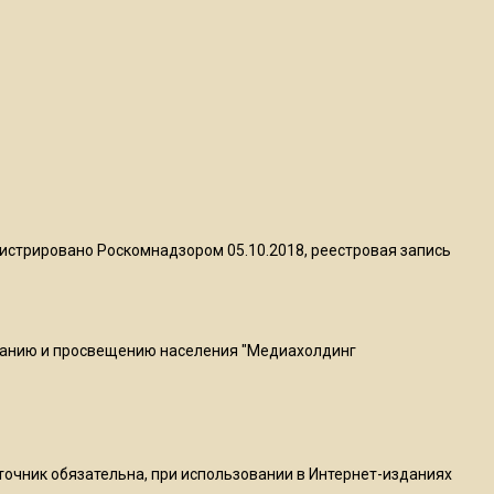
Telegram после обвинений
против Дурова
22:24
На Москву обрушится до 17
литров дождя на
квадратный метр
13:50
истрировано Роскомнадзором 05.10.2018, реестровая запись
Опубликовано видео с
Коломенского хлебозавода:
пиццы валяются на полу
ванию и просвещению населения "Медиахолдинг
16:53
Роман Терюшков назвал
причину банкротства
«Химок»
сточник обязательна, при использовании в Интернет-изданиях