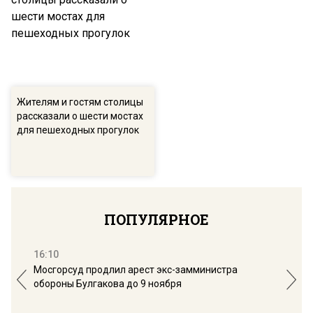
Жителям и гостям столицы
рассказали о шести мостах
для пешеходных прогулок
ПОПУЛЯРНОЕ
16:10
13:
Мосгорсуд продлил арест экс-замминистра
Дим
обороны Булгакова до 9 ноября