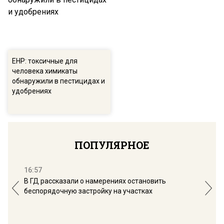
ЕНР: токсичные для
человека химикаты
обнаружили в пестицидах и
удобрениях
ПОПУЛЯРНОЕ
16:57
13:
В ГД рассказали о намерениях остановить
Соб
беспорядочную застройку на участках
пол