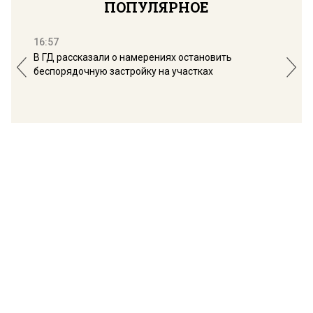
ПОПУЛЯРНОЕ
16:57
13:
В ГД рассказали о намерениях остановить
Соб
беспорядочную застройку на участках
пол