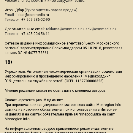
Реклама, спецпроекты и иное сотрудничество:
Игорь Дбар
(Руководитель отдела продаж)
Email:
i.dbar@osnmedia.ru
Телефон:
+7 909 936-02-90
Дополнительные email:
reklama@osnmedia.ru
,
adv@osnmedia.ru
Телефон:
+7 495 004-56-11
Сетевое издание Информационное агентство "Вести Московского
региона" зарегистрировано Роскомнадзором 05.10.2018, реестровая
запись ЭЛ № ФС77-73861.
18+
Учредитель: Автономная некоммерческая организация содействия
информированию и просвещению населения "Медиахолдинг
"Общественная служба новостей" (ОГРН 1187700006328).
Мнение редакции может не совпадать с мнением авторов.
Скачать презентацию:
Медиа-кит
При перепечатке или цитировании материалов сайта Mosregion.info
ссылка на источник обязательна, при использовании в Интернет-
изданиях и на сайтах обязательна прямая гиперссылка на сайт
Mosregion.info.
На информационном ресурсе применяются рекомендательные