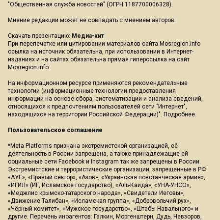
"Общественная служба новостей" (ОГРН 1187700006328).
Мнение редакции может не совпадать с мнением авторов.
Скачать презентацию:
Медиа-кит
При перепечатке или цитировании материалов сайта Mosregion.info
ссылка на источник обязательна, при использовании в Интернет-
изданиях и на сайтах обязательна прямая гиперссылка на сайт
Mosregion.info.
На информационном ресурсе применяются рекомендательные
технологии (информационные технологии предоставления
информации на основе сбора, систематизации и анализа сведений,
относящихся к предпочтениям пользователей сети "Интернет",
находящихся на территории Российской Федерации)".
Подробнее
.
Пользовательское соглашение
*Meta Platforms признана экстремистской организацией, её
деятельность в России запрещена, а также принадлежащие ей
социальные сети Facebook и Instagram так же запрещены в России.
Экстремистские и террористические организации, запрещенные в РФ:
«АУЕ», «Правый сектор», «Азов», «Украинская повстанческая армия»,
«ИГИЛ» (ИГ, Исламское государство), «Аль-Каида», «УНА-УНСО»,
«Меджлис крымско-татарского народа», «Свидетели Иеговы»,
«Движение Талибан», «Исламская группа», «Добровольчий рух»,
«Чёрный комитет», «Мужское государство», «Штабы Навального» и
другие. Перечень иноагентов: Галкин, Моргенштерн, Дудь, Невзоров,