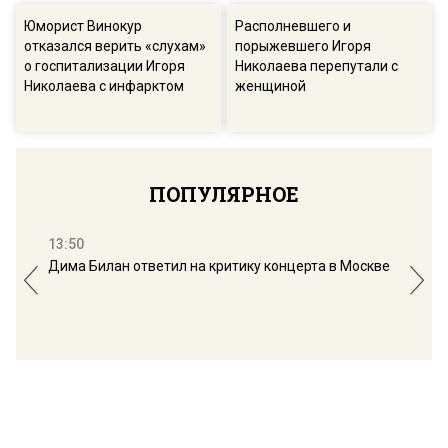
Юморист Винокур
Располневшего и
отказался верить «слухам»
порыжевшего Игоря
о госпитализации Игоря
Николаева перепутали с
Николаева с инфарктом
женщиной
ПОПУЛЯРНОЕ
13:50
16:
Дима Билан ответил на критику концерта в Москве
Мос