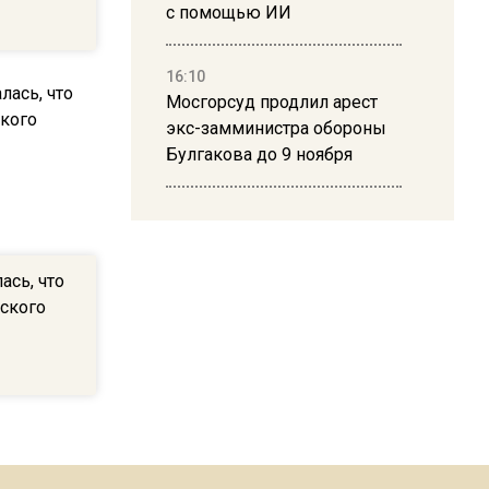
с помощью ИИ
16:10
Мосгорсуд продлил арест
экс-замминистра обороны
Булгакова до 9 ноября
13:50
Дима Билан ответил на
критику концерта в Москве
ась, что
еского
16:19
Москву и область накрыла
гроза с ливнем и ветром
16:58
В Москве 2 августа