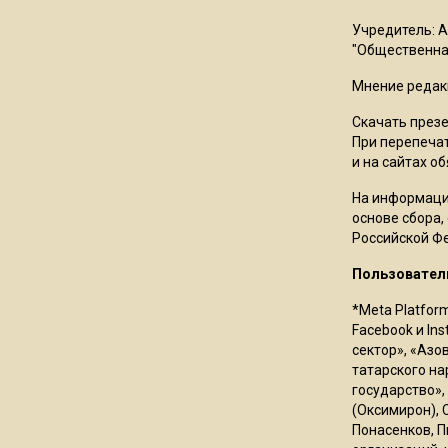
Учредитель: 
"Общественная
Мнение редак
Скачать през
При перепечат
и на сайтах о
На информаци
основе сбора,
Российской Ф
Пользовател
*Meta Platfor
Facebook и In
сектор», «Азо
татарского на
государство»,
(Оксимирон), 
Понасенков, П