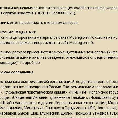
Автономная некоммерческая организация содействия информиро
 служба новостей" (ОГРН 1187700006328).
ции может не совпадать с мнением авторов.
ентацию:
Медиа-кит
ке или цитировании материалов сайта Mosregion.info ссылка на и
бязательна прямая гиперссылка на сайт Mosregion.info.
онном ресурсе применяются рекомендательные технологии (инф
 систематизации и анализа сведений, относящихся к предпочтения
едерации)".
Подробнее
.
ьское соглашение
ms признана экстремистской организацией, её деятельность в Ро
stagram так же запрещены в России. Экстремистские и террористи
в», «Украинская повстанческая армия», «ИГИЛ» (ИГ, Исламское гос
рода», «Свидетели Иеговы», «Движение Талибан», «Исламская груп
 «Штабы Навального» и другие. Перечень иноагентов: Галкин, Мор
Смольянинов, Монеточка (Елизавета Гардымова), ФБК, Навальный, 
ивоваров, Быков, Шац, Глуховский, Долин, Троицкий, Земфира, Гудк