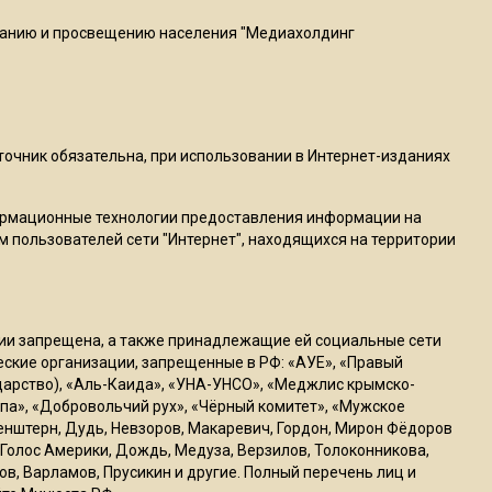
пиццы валяются на полу
ванию и просвещению населения "Медиахолдинг
16:53
Роман Терюшков назвал
причину банкротства
«Химок»
сточник обязательна, при использовании в Интернет-изданиях
13:27
ормационные технологии предоставления информации на
В Подмосковье прекратили
м пользователей сети "Интернет", находящихся на территории
гражданство 88 человек и
аннулировали 2600 ВНЖ
ссии запрещена, а также принадлежащие ей социальные сети
20:56
ческие организации, запрещенные в РФ: «АУЕ», «Правый
Сотрудники хлебозавода в
ударство), «Аль-Каида», «УНА-УНСО», «Меджлис крымско-
Балашихе массово
па», «Добровольчий рух», «Чёрный комитет», «Мужское
генштерн, Дудь, Невзоров, Макаревич, Гордон, Мирон Фёдоров
увольняются из-за жары в
Голос Америки, Дождь, Медуза, Верзилов, Толоконникова,
цехах
ов, Варламов, Прусикин и другие. Полный перечень лиц и