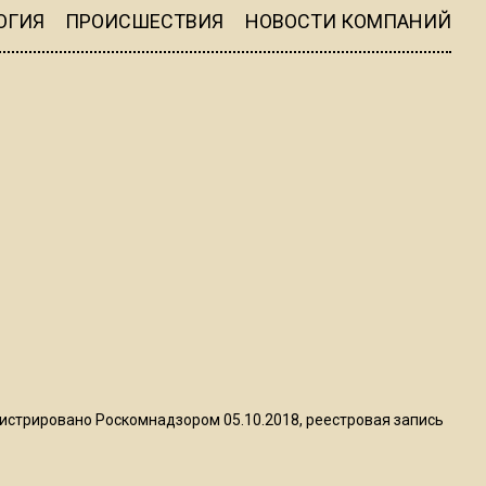
ограничат движение на
ОГИЯ
ПРОИСШЕСТВИЯ
НОВОСТИ КОМПАНИЙ
Ильинке из-за праздника
15:33
Россиянам объяснили,
можно ли пользоваться
Telegram после обвинений
против Дурова
22:24
На Москву обрушится до 17
литров дождя на
квадратный метр
13:50
истрировано Роскомнадзором 05.10.2018, реестровая запись
Опубликовано видео с
Коломенского хлебозавода: