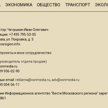
А
ЭКОНОМИКА
ОБЩЕСТВО
ТРАНСПОРТ
ЭКОЛ
тор: Чечушкин Иван Олегович.
ции: +7 495 795-53-05
ва, ул. Покровка, д. 5
sregion.info
проекты и иное сотрудничество:
уководитель отдела продаж)
osnmedia.ru
09 936-02-90
ые email:
reklama@osnmedia.ru
,
adv@osnmedia.ru
95 004-56-11
ие Информационное агентство "Вести Московского региона" зарег
861.