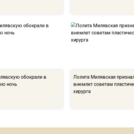
лявскую обокрали в
Лолита Милявская признал
юю ночь
внемлет советам пластич
хирурга