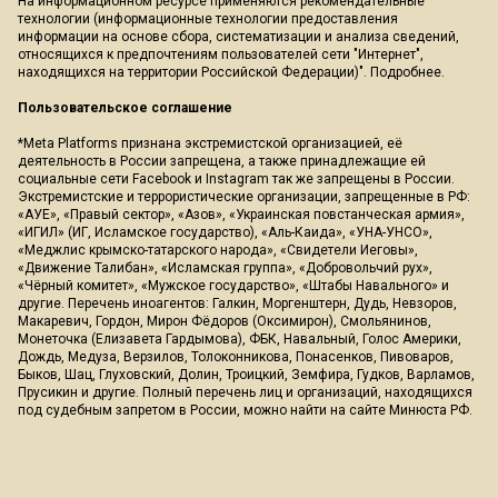
На информационном ресурсе применяются рекомендательные
технологии (информационные технологии предоставления
информации на основе сбора, систематизации и анализа сведений,
относящихся к предпочтениям пользователей сети "Интернет",
находящихся на территории Российской Федерации)".
Подробнее
.
Пользовательское соглашение
*Meta Platforms признана экстремистской организацией, её
деятельность в России запрещена, а также принадлежащие ей
социальные сети Facebook и Instagram так же запрещены в России.
Экстремистские и террористические организации, запрещенные в РФ:
«АУЕ», «Правый сектор», «Азов», «Украинская повстанческая армия»,
«ИГИЛ» (ИГ, Исламское государство), «Аль-Каида», «УНА-УНСО»,
«Меджлис крымско-татарского народа», «Свидетели Иеговы»,
«Движение Талибан», «Исламская группа», «Добровольчий рух»,
«Чёрный комитет», «Мужское государство», «Штабы Навального» и
другие. Перечень иноагентов: Галкин, Моргенштерн, Дудь, Невзоров,
Макаревич, Гордон, Мирон Фёдоров (Оксимирон), Смольянинов,
Монеточка (Елизавета Гардымова), ФБК, Навальный, Голос Америки,
Дождь, Медуза, Верзилов, Толоконникова, Понасенков, Пивоваров,
Быков, Шац, Глуховский, Долин, Троицкий, Земфира, Гудков, Варламов,
Прусикин и другие. Полный перечень лиц и организаций, находящихся
под судебным запретом в России, можно найти на сайте Минюста РФ.